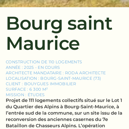
Bourg saint
Maurice
CONSTRUCTION DE 110 LOGEMENTS
ANNÉE : 2025 - EN COURS
ARCHITECTE MANDATAIRE : RODA ARCHITECTE
LOCALISATION : BOURG-SAINT-MAURICE (73)
CLIENT : BOUYGUES IMMOBILIER
SURFACE : 6 300 M²
MISSION : ÉTUDES
Projet de 111 logements collectifs situé sur le Lot 1
du Quartier des Alpins à Bourg-Saint-Maurice, à
l’entrée sud de la commune, sur un site issu de la
reconversion des anciennes casernes du 7e
Bataillon de Chasseurs Alpins. L’opération