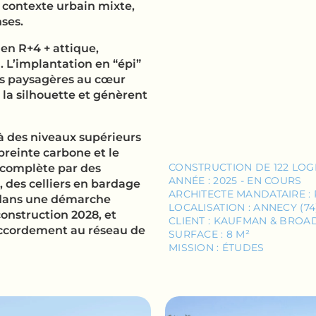
n contexte urbain mixte,
nses.
en R+4 + attique,
. L’implantation en “épi”
es paysagères au cœur
t la silhouette et génèrent
à des niveaux supérieurs
preinte carbone et le
CONSTRUCTION DE 122 LO
e complète par des
ANNÉE : 2025 - EN COURS
, des celliers en bardage
ARCHITECTE MANDATAIRE :
it dans une démarche
LOCALISATION : ANNECY (74
onstruction 2028, et
CLIENT : KAUFMAN & BROA
raccordement au réseau de
SURFACE : 8 M²
MISSION : ÉTUDES